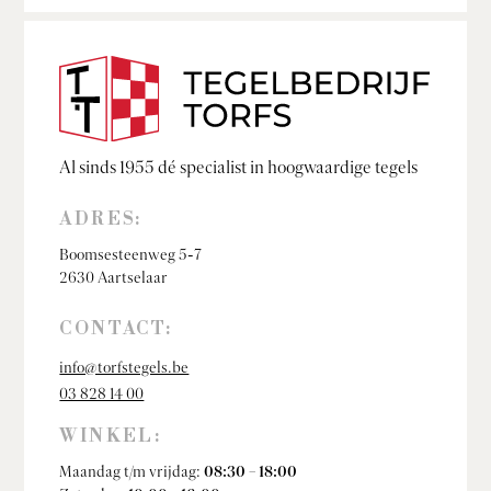
Al sinds 1955 dé specialist in hoogwaardige tegels
ADRES:
Boomsesteenweg 5-7
2630 Aartselaar
CONTACT:
info@torfstegels.be
03 828 14 00
WINKEL:
Maandag t/m vrijdag:
08:30 – 18:00